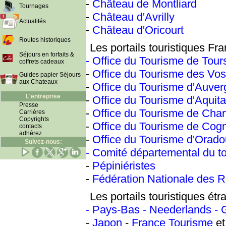
-
Château de Montliard
Tournages
-
Château d'Avrilly
Actualités
-
Château d'Oricourt
Routes historiques
Les portails touristiques Fra
Séjours en forfaits &
- Office du Tourisme de Tour
coffrets cadeaux
-
Office du Tourisme des Vo
Guides papier Séjours
aux Chateaux
-
Office du Tourisme d'Auve
L'entreprise
-
Office du Tourisme d'Aquita
Presse
-
Office du Tourisme de Char
Carrières
Copyrights
-
Office du Tourisme de Cog
contacts
adhérez
-
Office du Tourisme d'Orado
Suivez-nous:
- Comité départemental du to
-
Pépiniéristes
-
Fédération Nationale des R
Les portails touristiques étr
- Pays-Bas - Neederlands -
-
Japon
-
France Tourisme
e