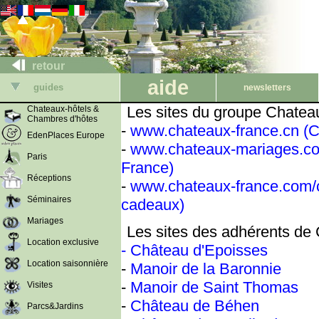
retour
aide
guides
newsletters
Les sites du groupe Chatea
Chateaux-hôtels &
Chambres d'hôtes
-
www.chateaux-france.cn (C
EdenPlaces Europe
-
www.chateaux-mariages.com 
Paris
France)
Réceptions
-
www.chateaux-france.com/c
Séminaires
cadeaux)
Mariages
Les sites des adhérents de
Location exclusive
- Château d'Epoisses
Location saisonnière
-
Manoir de la Baronnie
-
Manoir de Saint Thomas
Visites
-
Château de Béhen
Parcs&Jardins