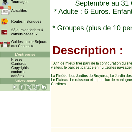
Septembre au 31 O
Tournages
* Adulte : 6 Euros. Enfan
Actualités
Routes historiques
* Groupes (plus de 10 per
Séjours en forfaits &
coffrets cadeaux
Guides papier Séjours
aux Chateaux
Description :
L'entreprise
Presse
Afin de mieux tirer parti de la configuration du site
Carrières
visiteur, le parc est partagé en huit zones paysagèr
Copyrights
contacts
La Pinède, Les Jardins de Bruyères, Le Jardin des 
adhérez
Le Plateau, Le ruisseau et le petit lac de montagn
Suivez-nous:
Carrières.