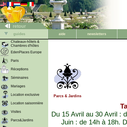
retour
guides
aide
newsletters
Chateaux-hôtels &
Chambres d'hôtes
EdenPlaces Europe
Paris
Réceptions
Séminaires
Mariages
Location exclusive
Parcs & Jardins
Location saisonnière
Ta
Visites
Du 15 Avril au 30 Avril :
Parcs&Jardins
Juin : de 14h à 18h. D