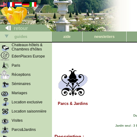
retour
guides
aide
newsletters
Chateaux-hôtels &
Chambres d'hôtes
EdenPlaces Europe
Paris
Réceptions
Séminaires
Mariages
Location exclusive
Parcs & Jardins
Location saisonnière
Du
Visites
Jardin seul : 3
Parcs&Jardins
Description :