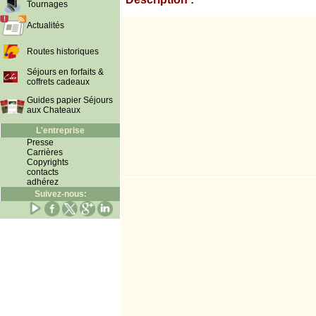
Tournages
Actualités
Routes historiques
Séjours en forfaits &
coffrets cadeaux
Guides papier Séjours
aux Chateaux
L'entreprise
Presse
Carrières
Copyrights
contacts
adhérez
Suivez-nous: