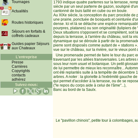
Tournages
1793 indique quatre parterres sur la terrasse, re
siècle par un seul parterre de gazon, souligné d'u
cantonné de buis taillé en cube ou en boule.
Actualités
Au XIXe siècle, la conception du parc procède de p
une prairie, ponctuée de bosquets et ceinturée d'
Routes historiques
dense. Ici et là se détache une espèce remarquabl
pourpres, platanes) ou son originalité (tulipiers de V
Séjours en forfaits &
Deux situations s'opposent et se complètent, soit 
coffrets cadeaux
depuis la terrasse, à l'arrière du château, soit la v
dynamique qui se déroule à partir de la promenad
Guides papier Séjours
pierre sont disposés comme autant de « stations ».
aux Chateaux
vue sur le château, sur la rivière, sur le vieux pont 
Une promenade permet de faire le tour du parc en
L'entreprise
traversant par les allées transversales. Les arbres
Presse
sous leur nom usuel et botanique. Un petit glossai
Carrières
de lui permettre de mieux les reconnaître... Auto
Copyrights
ont été replantés suite à la tempête de décembre 1
contacts
arbres. A noter : la gloriette à l'extrémité gauche de 
adhérez
qui permet d'accéder à la terrasse, ou de se repo
Suivez-nous:
("le repos du corps aide à celui de l'âme"...),
Banc au bord de la Saulx.
Le "pavillon chinois", petite tour à colombages, au