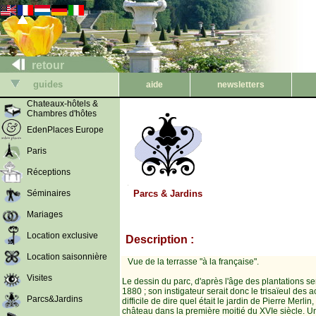
retour
guides
aide
newsletters
Chateaux-hôtels &
Chambres d'hôtes
EdenPlaces Europe
Paris
Réceptions
Séminaires
Parcs & Jardins
Mariages
Location exclusive
Description :
Location saisonnière
Vue de la terrasse "à la française".
Visites
Le dessin du parc, d'après l'âge des plantations 
1880 ; son instigateur serait donc le trisaïeul des act
Parcs&Jardins
difficile de dire quel était le jardin de Pierre Merli
château dans la première moitié du XVIe siècle. 