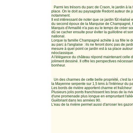
Parmi les trésors du parc de Craon, le jardin à la
place. On le doit au paysagiste Redont auteur de j
notamment.
Il est intéressant de noter que ce jardin fût réalisé 
du second époux de la Marquise de Champagné, Fo
Marquis d'Armaillé n'a pas eu le temps de créer son 
dû se cacher ensuite pour éviter la guillotine et s
national.
Lorque la famille Champagné achète à sa fille le 
au parc à l'anglaise : ils ne feront donc pas de jard
mesure à quel point ce jardin est à sa place autour
néoclassique.
A l'élégance du château répond maintenant celle de 
joliment dessiné. Il offre les perspectives nécessai
bonheur.
Un des charmes de cette belle propriété, c'est la 
la Mayenne serpente sur 1,5 kms à l'intérieur du pa
Les bords de rivière apportent charme et fraîcheur l
Plusieurs jolis ponts franchissent les bras de la riviè
d'une promenade plus longue en empruntant l'allée
Guébriant dans les années 90.
L'eau de la rivière permet aussi d'arroser les gazons