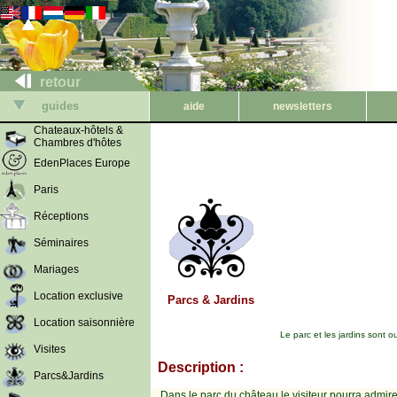
retour
guides
aide
newsletters
Chateaux-hôtels &
Chambres d'hôtes
EdenPlaces Europe
Paris
Réceptions
Séminaires
Mariages
Location exclusive
Parcs & Jardins
Location saisonnière
Le parc et les jardins sont o
Visites
Description :
Parcs&Jardins
Dans le parc du château le visiteur pourra admire