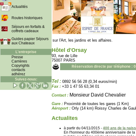
Actualités
Routes historiques
Séjours en forfaits &
coffrets cadeaux
Guides papier Séjours
sur l'Art, les jardins et les affaires.
aux Chateaux
Hôtel d'Orsay
L'entreprise
93, rue de Lille
Presse
75007 PARIS
Carrières
Copyrights
Réservation directe par téléphone : 
contacts
adhérez
Suivez-nous:
Tel :
0892 56 56 28 (0,34 euros/min)
Fax :
+33 1 47 55 63,34 01
Monsieur David Chevalier
Contact :
Gare :
Proximité de toutes les gares (1 Km)
Aéroport :
Orly (14 km) Roissy Charles de Gaul
Actualites
à partir du 04/11/2015 -
400 ans de la nais
En l'honneur du 400ème anniversaire de la 