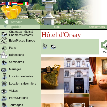
retour
guides
aide
newsletters
Chateaux-hôtels &
Hôtel d'Orsay
Chambres d'hôtes
EdenPlaces Europe
Paris
Réceptions
Séminaires
Mariages
Location exclusive
Location saisonnière
Visites
Parcs&Jardins
Tournages