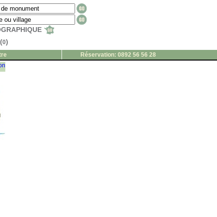
EOGRAPHIQUE
(
)
0
tre
Réservation: 0892 56 56 28
ion