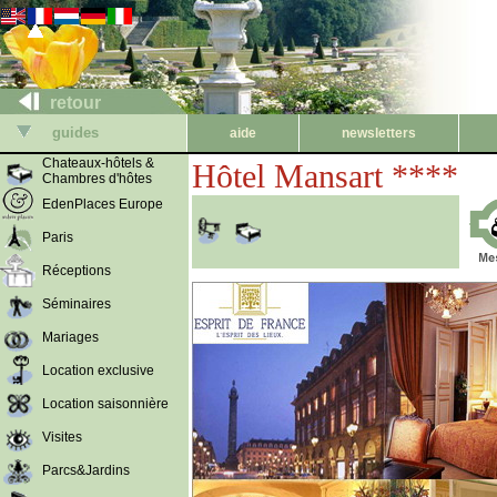
retour
guides
aide
newsletters
Chateaux-hôtels &
Hôtel Mansart ****
Chambres d'hôtes
EdenPlaces Europe
Paris
Réceptions
Séminaires
Mariages
Location exclusive
Location saisonnière
Visites
Parcs&Jardins