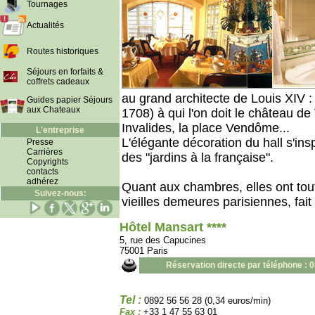
Tournages
Actualités
Routes historiques
Séjours en forfaits &
coffrets cadeaux
au grand architecte de Louis XIV 
Guides papier Séjours
aux Chateaux
1708) à qui l'on doit le château de
Invalides, la place Vendôme...
L'entreprise
L'élégante décoration du hall s'ins
Presse
Carrières
des "jardins à la française".
Copyrights
contacts
adhérez
Quant aux chambres, elles ont tou
Suivez-nous:
vieilles demeures parisiennes, fait
Hôtel Mansart ****
5, rue des Capucines
75001 Paris
Réservation directe par téléphone : 
Tel :
0892 56 56 28 (0,34 euros/min)
Fax :
+33 1 47 55 63 01