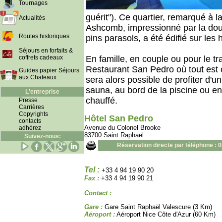
Tournages
guérit"). Ce quartier, remarqué à la
Actualités
Ashcomb, impressionné par la douc
Routes historiques
pins parasols, a été édifié sur les
Séjours en forfaits &
coffrets cadeaux
En famille, en couple ou pour le tra
Restaurant San Pedro où tout est c
Guides papier Séjours
aux Chateaux
sera alors possible de profiter d'
sauna, au bord de la piscine ou en
L'entreprise
chauffé.
Presse
Carrières
Copyrights
Hôtel San Pedro
contacts
Avenue du Colonel Brooke
adhérez
83700 Saint Raphaël
Suivez-nous:
Réservation directe par téléphone : 
Tel :
+33 4 94 19 90 20
Fax :
+33 4 94 19 90 21
Contact :
Gare :
Gare Saint Raphaël Valescure (3 Km)
Aéroport :
Aéroport Nice Côte d'Azur (60 Km)