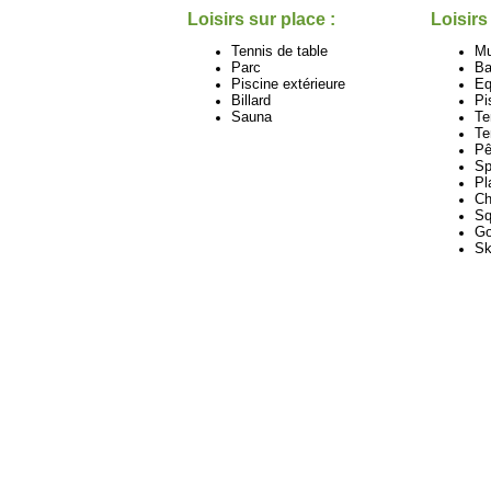
Loisirs sur place :
Loisirs
Tennis de table
M
Parc
Ba
Piscine extérieure
Eq
Billard
Pi
Sauna
Te
Te
Pê
Sp
Pl
Ch
Sq
Go
Sk