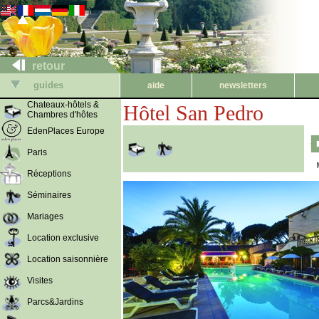
retour
guides
aide
newsletters
Chateaux-hôtels &
Hôtel San Pedro
Chambres d'hôtes
EdenPlaces Europe
Paris
Réceptions
Séminaires
Mariages
Location exclusive
Location saisonnière
Visites
Parcs&Jardins