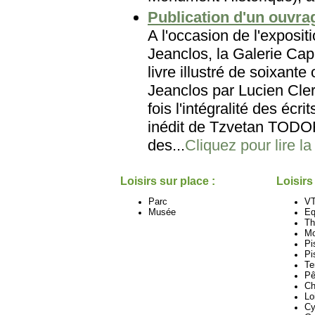
Publication d'un ouvr
A l'occasion de l'expos
Jeanclos, la Galerie Ca
livre illustré de soixant
Jeanclos par Lucien Cle
fois l'intégralité des é
inédit de Tzvetan TOD
des...
Cliquez pour lire la
Loisirs sur place :
Loisirs
Parc
V
Musée
Eq
Th
Mo
Pi
Pi
Te
Pê
Ch
Lo
Cy