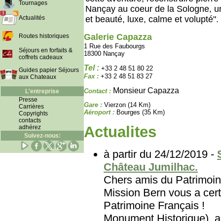
Tournages
Nançay au coeur de la Sologne, un 
Actualités
et beauté, luxe, calme et volupté".
Galerie Capazza
Routes historiques
1 Rue des Faubourgs
Séjours en forfaits &
18300 Nançay
coffrets cadeaux
Tel :
+33 2 48 51 80 22
Guides papier Séjours
Fax :
+33 2 48 51 83 27
aux Chateaux
Monsieur Capazza
Contact :
L'entreprise
Presse
Gare :
Vierzon (14 Km)
Carrières
Aéroport :
Bourges (35 Km)
Copyrights
contacts
Actualites
adhérez
Suivez-nous:
à partir du 24/12/2019 -
Château Jumilhac.
Chers amis du Patri
Mission Bern vous a cert
Patrimoine Français
Monument Historique), au