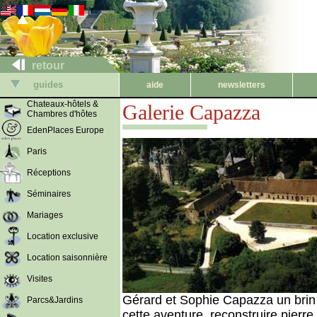
retour
guides
aide
newsletters
Chateaux-hôtels &
Galerie Capazza
Chambres d'hôtes
EdenPlaces Europe
Paris
Réceptions
Séminaires
Mariages
Location exclusive
Location saisonnière
Visites
Gérard et Sophie Capazza un brin 
Parcs&Jardins
cette aventure, reconstruire pierre 