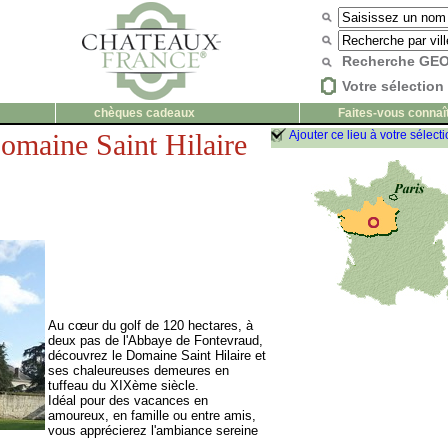
Recherche G
Votre sélection 
chèques cadeaux
Faites-vous connaî
omaine Saint Hilaire
Ajouter ce lieu à votre sélect
Au cœur du golf de 120 hectares, à
deux pas de l'Abbaye de Fontevraud,
découvrez le Domaine Saint Hilaire et
ses chaleureuses demeures en
tuffeau du XIXème siècle.
Idéal pour des vacances en
amoureux, en famille ou entre amis,
vous apprécierez l'ambiance sereine