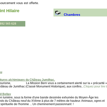
sourcement vous est offerte.
nt Hilaire
Chambres
0892 565 628
au
itures alchimiques du Château Jumilhac.
du tourisme, La Mission Bern vous a certainement alerté sur la « précarité »
u de Jumilhac (Classé Monument Historique), aux confins...
Cliquez pour lire l
l Bellay
 en lumière, sous la forme d'une bande dessinée exhumée du Moyen-Âge les
onds du Château neuf du XVème à plus de 7 mètres de hauteur. Animaux, ogres et
e spirituelle de l'homme ... Un cheminement passionnant !