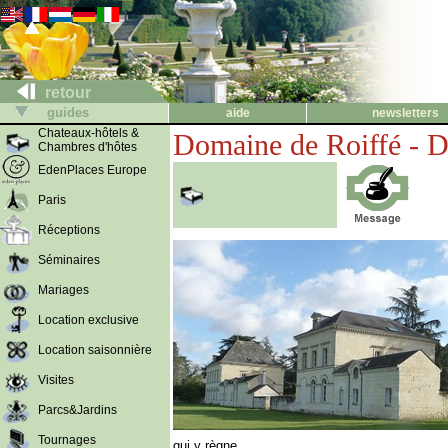
retour
guides
aide
newsletters
Chateaux-hôtels &
Domaine de Roiffé - D
Chambres d'hôtes
EdenPlaces Europe
Paris
Réceptions
Séminaires
Mariages
Location exclusive
Location saisonnière
Visites
Parcs&Jardins
Tournages
qui y règne.