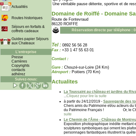
Une véritable pause détente, sportive et de res
Actualités
Domaine de Roiffé - Domaine Sai
Routes historiques
Route de Fontevraud
86120 ROIFFE
Séjours en forfaits &
Réservation directe par téléphone : 
coffrets cadeaux
Guides papier Séjours
aux Chateaux
Tel :
0892 56 56 28
Fax :
+33 1 47 55 63 01
L'entreprise
Presse
Contact :
Carrières
Copyrights
Gare :
Chouzé-sur-Loire (24 Km)
contacts
Aéroport :
Poitiers (70 Km)
adhérez
Suivez-nous:
Actualites
La Toussaint au château et jardins du Riv
...
Cliquez pour lire la suite
à partir du 24/12/2019 -
Sauvegarde des to
Chers amis du Patrimoine et/ou acteurs 
du Patrimoine Français ! Or, le Châtea
suite
Le Chemin de l'Âme - Château de Montreui
Exposition photographique inédite mettant
sculptures symboliques qui ornent les plaf
personnages fantastiques illustrent la quêt