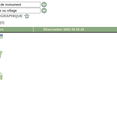
EOGRAPHIQUE
(
)
0
tre
Réservation: 0892 56 56 28
ion