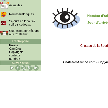
Actualités
Routes historiques
Nombre d'ad
Séjours en forfaits &
Jour d'arriv
coffrets cadeaux
Guides papier Séjours
aux Chateaux
L'entreprise
Presse
Château de la Bourb
Carrières
Copyrights
contacts
I
adhérez
Chateaux-France.com - Copyr
Suivez-nous: