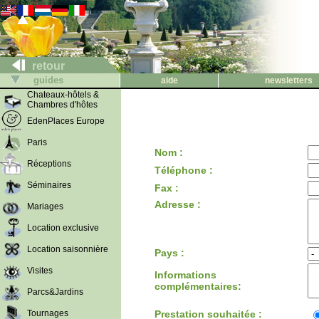
retour
guides
aide
newsletters
Chateaux-hôtels &
Chambres d'hôtes
EdenPlaces Europe
Paris
Nom :
Réceptions
Téléphone :
Séminaires
Fax :
Adresse :
Mariages
Location exclusive
Location saisonnière
Pays :
Visites
Informations
complémentaires:
Parcs&Jardins
Tournages
Prestation souhaitée :