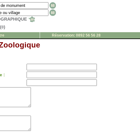
EOGRAPHIQUE
(
)
0
tre
Réservation: 0892 56 56 28
 Zoologique
e :