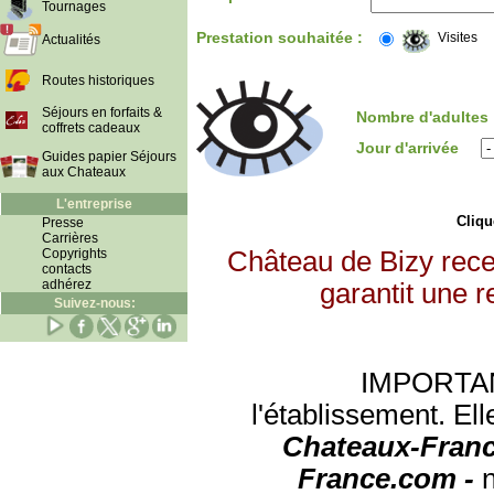
Tournages
Prestation souhaitée :
Visites
Actualités
Routes historiques
Séjours en forfaits &
Nombre d'adultes
coffrets cadeaux
Jour d'arrivée
Guides papier Séjours
aux Chateaux
L'entreprise
Clique
Presse
Carrières
Copyrights
Château de Bizy rece
contacts
adhérez
garantit une r
Suivez-nous:
IMPORTANT:
l'établissement. Ell
Chateaux-Franc
France.com -