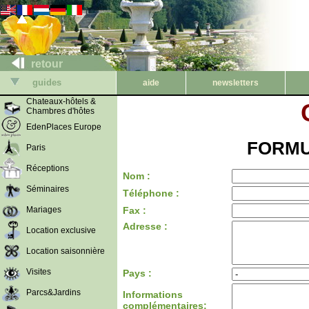
retour
guides
aide
newsletters
Chateaux-hôtels &
Chambres d'hôtes
EdenPlaces Europe
FORMU
Paris
Réceptions
Nom :
Séminaires
Téléphone :
Mariages
Fax :
Adresse :
Location exclusive
Location saisonnière
Visites
Pays :
Parcs&Jardins
Informations
complémentaires: