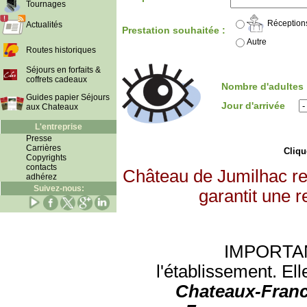
Tournages
Réception
Actualités
Prestation souhaitée :
Autre
Routes historiques
Séjours en forfaits &
coffrets cadeaux
Nombre d'adultes
Guides papier Séjours
Jour d'arrivée
aux Chateaux
L'entreprise
Presse
Carrières
Clique
Copyrights
contacts
Château de Jumilhac re
adhérez
Suivez-nous:
garantit une r
IMPORTANT:
l'établissement. Ell
Chateaux-Franc