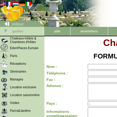
retour
guides
aide
newsletters
Chateaux-hôtels &
Ch
Chambres d'hôtes
EdenPlaces Europe
FORMU
Paris
Réceptions
Nom :
Séminaires
Téléphone :
Mariages
Fax :
Adresse :
Location exclusive
Location saisonnière
Visites
Pays :
Parcs&Jardins
Informations
complémentaires: