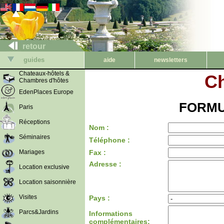
retour
guides
aide
newsletters
Chateaux-hôtels &
Ch
Chambres d'hôtes
EdenPlaces Europe
FORMU
Paris
Réceptions
Nom :
Séminaires
Téléphone :
Mariages
Fax :
Adresse :
Location exclusive
Location saisonnière
Visites
Pays :
Parcs&Jardins
Informations
complémentaires: