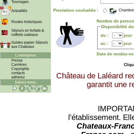
Tournages
Prestation souhaitée :
Chambre
Actualités
Nombre de person
Routes historiques
Disponibilité d
Séjours en forfaits &
coffrets cadeaux
du :
jour
Guides papier Séjours
au :
jour
aux Chateaux
Date de rendez-vo
L'entreprise
Presse
Carrières
Clique
Copyrights
contacts
Château de Laléard re
adhérez
Suivez-nous:
garantit une r
IMPORTANT:
l'établissement. Ell
Chateaux-Franc