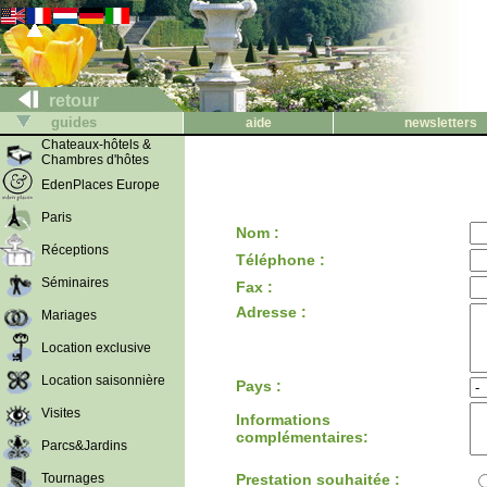
retour
guides
aide
newsletters
Chateaux-hôtels &
Chambres d'hôtes
EdenPlaces Europe
Paris
Nom :
Réceptions
Téléphone :
Séminaires
Fax :
Adresse :
Mariages
Location exclusive
Location saisonnière
Pays :
Visites
Informations
complémentaires:
Parcs&Jardins
Tournages
Prestation souhaitée :