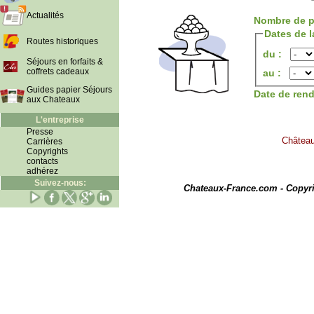
Actualités
Nombre de p
Dates de l
Routes historiques
du :
Séjours en forfaits &
coffrets cadeaux
au :
Guides papier Séjours
Date de ren
aux Chateaux
L'entreprise
Presse
Château
Carrières
Copyrights
contacts
adhérez
I
Suivez-nous:
Chateaux-France.com - Copyr