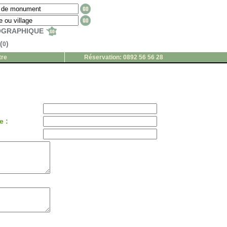
EOGRAPHIQUE
(
)
0
tre
Réservation: 0892 56 56 28
e :