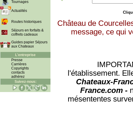
Tournages
Actualités
Clique
Château de Courcelles
Routes historiques
message, ce qui vo
Séjours en forfaits &
coffrets cadeaux
Guides papier Séjours
aux Chateaux
L'entreprise
Presse
IMPORTANT:
Carrières
Copyrights
l'établissement. Ell
contacts
adhérez
Chateaux-Franc
Suivez-nous:
France.com -
mésententes surven