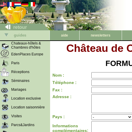
retour
guides
aide
newsletters
Chateaux-hôtels &
Château de 
Chambres d'hôtes
EdenPlaces Europe
FORMU
Paris
Réceptions
Nom :
Séminaires
Téléphone :
Mariages
Fax :
Adresse :
Location exclusive
Location saisonnière
Visites
Pays :
Parcs&Jardins
Informations
complémentaires: