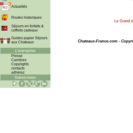
Actualités
Routes historiques
Le Grand d
Séjours en forfaits &
coffrets cadeaux
I
Guides papier Séjours
Chateaux-France.com - Copyr
aux Chateaux
L'entreprise
Presse
Carrières
Copyrights
contacts
adhérez
Suivez-nous: