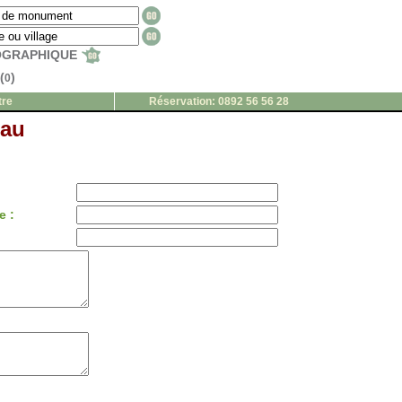
EOGRAPHIQUE
(
)
0
tre
Réservation: 0892 56 56 28
eau
e :