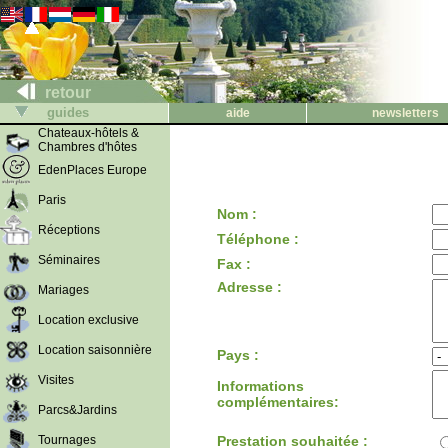
retour
guides
aide
newsletters
Chateaux-hôtels &
Chambres d'hôtes
EdenPlaces Europe
Paris
Nom :
Réceptions
Téléphone :
Séminaires
Fax :
Adresse :
Mariages
Location exclusive
Location saisonnière
Pays :
Visites
Informations
complémentaires:
Parcs&Jardins
Tournages
Prestation souhaitée :