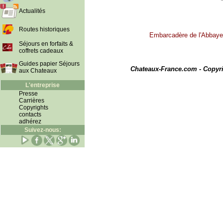
Actualités
Routes historiques
Embarcadère de l'Abbaye d
Séjours en forfaits &
coffrets cadeaux
I
Guides papier Séjours
Chateaux-France.com - Copyr
aux Chateaux
L'entreprise
Presse
Carrières
Copyrights
contacts
adhérez
Suivez-nous: