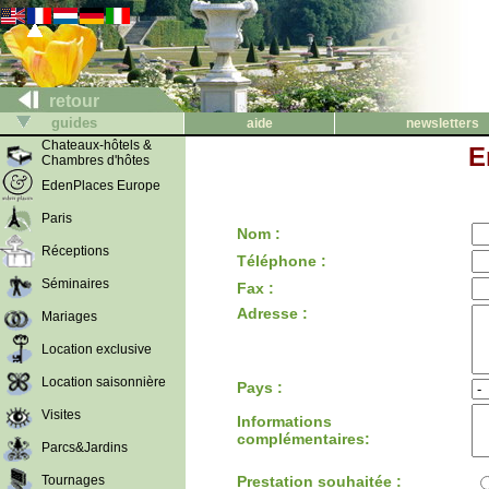
retour
guides
aide
newsletters
Chateaux-hôtels &
E
Chambres d'hôtes
EdenPlaces Europe
Paris
Nom :
Réceptions
Téléphone :
Séminaires
Fax :
Adresse :
Mariages
Location exclusive
Location saisonnière
Pays :
Visites
Informations
complémentaires:
Parcs&Jardins
Tournages
Prestation souhaitée :