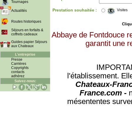
Tournages
Prestation souhaitée :
Visites
Actualités
Routes historiques
Clique
Séjours en forfaits &
Abbaye de Fontdouce re
coffrets cadeaux
garantit une r
Guides papier Séjours
aux Chateaux
L'entreprise
Presse
Carrières
IMPORTANT:
Copyrights
contacts
l'établissement. Ell
adhérez
Suivez-nous:
Chateaux-Franc
France.com -
mésententes surven