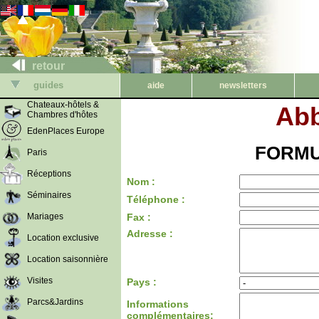
retour
guides
aide
newsletters
Chateaux-hôtels &
Abb
Chambres d'hôtes
EdenPlaces Europe
FORMU
Paris
Réceptions
Nom :
Séminaires
Téléphone :
Mariages
Fax :
Adresse :
Location exclusive
Location saisonnière
Visites
Pays :
Parcs&Jardins
Informations
complémentaires: