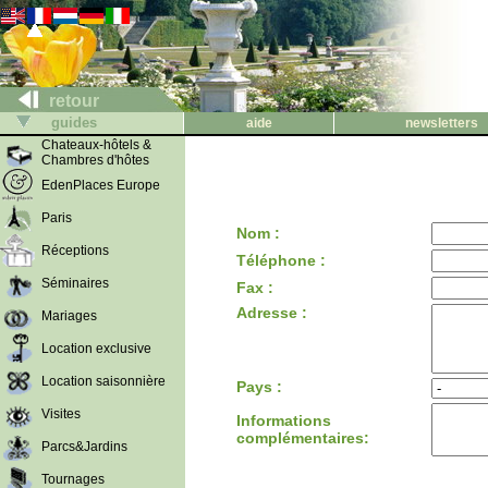
retour
guides
aide
newsletters
Chateaux-hôtels &
Chambres d'hôtes
EdenPlaces Europe
Paris
Nom :
Réceptions
Téléphone :
Séminaires
Fax :
Adresse :
Mariages
Location exclusive
Location saisonnière
Pays :
Visites
Informations
complémentaires:
Parcs&Jardins
Tournages