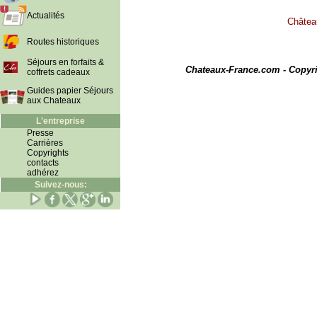
Actualités
Château
Routes historiques
I
Séjours en forfaits &
Chateaux-France.com - Copyr
coffrets cadeaux
Guides papier Séjours
aux Chateaux
L'entreprise
Presse
Carrières
Copyrights
contacts
adhérez
Suivez-nous: