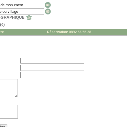
EOGRAPHIQUE
(
)
0
tre
Réservation: 0892 56 56 28