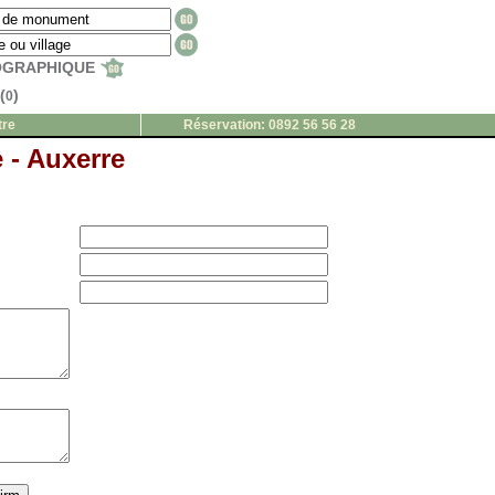
EOGRAPHIQUE
(
)
0
tre
Réservation: 0892 56 56 28
e - Auxerre