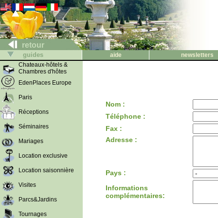
retour
guides
aide
newsletters
Chateaux-hôtels &
Chambres d'hôtes
EdenPlaces Europe
Paris
Nom :
Réceptions
Téléphone :
Séminaires
Fax :
Adresse :
Mariages
Location exclusive
Location saisonnière
Pays :
Visites
Informations
complémentaires:
Parcs&Jardins
Tournages