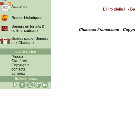
Actualités
L'Hirondelle II - 
Routes historiques
I
Séjours en forfaits &
Chateaux-France.com - Copyr
coffrets cadeaux
Guides papier Séjours
aux Chateaux
L'entreprise
Presse
Carrières
Copyrights
contacts
adhérez
Suivez-nous: