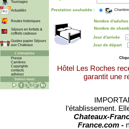
Tournages
Prestation souhaitée :
Chambre
Actualités
Nombre d'adultes 
Routes historiques
Nombre de chamb
Séjours en forfaits &
coffrets cadeaux
Jour d'arrivée
Guides papier Séjours
Jour de départ
aux Chateaux
L'entreprise
Clique
Presse
Carrières
Copyrights
Hôtel Les Roches rec
contacts
adhérez
garantit une r
Suivez-nous:
IMPORTANT:
l'établissement. Ell
Chateaux-Franc
France.com -