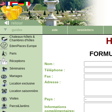
retour
guides
aide
newsletters
Chateaux-hôtels &
H
Chambres d'hôtes
EdenPlaces Europe
FORMU
Paris
Réceptions
Nom :
Séminaires
Téléphone :
Mariages
Fax :
Adresse :
Location exclusive
Location saisonnière
Visites
Pays :
Parcs&Jardins
Informations
complémentaires: