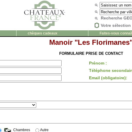
Recherche G
Votre sélection 
chèques cadeaux
Faites-vous connaî
Manoir "Les Florimanes
FORMULAIRE PRISE DE CONTACT
Prénom :
Téléphone secondair
Email (obligatoire):
Chambres
Autre