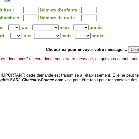
ultes :
Nombre d'enfants :
chambres :
Nombre de nuits :
ée
jour
mois
année
art
jour
mois
année
Cliquez ici pour envoyer votre message ...
Les Florimanes" recevra directement votre message, ce qui vous garantit une 
MPORTANT: cette demande est transmise à l'établissement. Elle ne peut tenir
ights SARL Chateaux-France.com -
ne peut être tenu pour responsable des