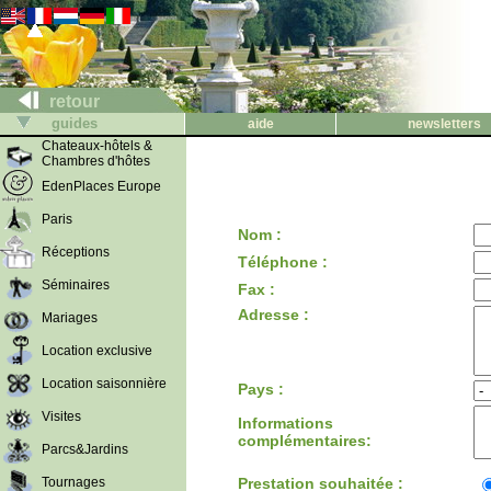
retour
guides
aide
newsletters
Chateaux-hôtels &
Chambres d'hôtes
EdenPlaces Europe
Paris
Nom :
Réceptions
Téléphone :
Séminaires
Fax :
Adresse :
Mariages
Location exclusive
Location saisonnière
Pays :
Visites
Informations
complémentaires:
Parcs&Jardins
Tournages
Prestation souhaitée :