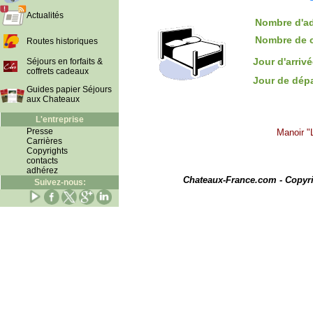
Actualités
Nombre d'ad
Nombre de 
Routes historiques
Jour d'arriv
Séjours en forfaits &
coffrets cadeaux
Jour de dép
Guides papier Séjours
aux Chateaux
L'entreprise
Presse
Manoir "
Carrières
Copyrights
contacts
I
adhérez
Chateaux-France.com - Copyr
Suivez-nous: