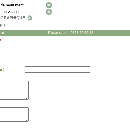
EOGRAPHIQUE
(
)
0
tre
Réservation: 0892 56 56 28
"
e :