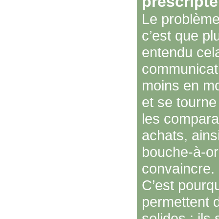
prescripte
Le problème 
c’est que pl
entendu cel
communicatio
moins en moi
et se tourne
les comparat
achats, ains
bouche-à-ore
convaincre.
C’est pourq
permettent 
solides : il