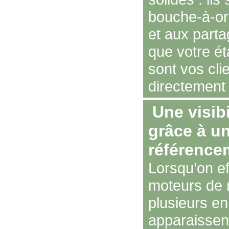
bouche-à-or
et aux part
que votre ét
sont vos cli
directement 
Une visibi
grâce à un
référence
Lorsqu’on ef
moteurs de 
plusieurs en
apparaissent