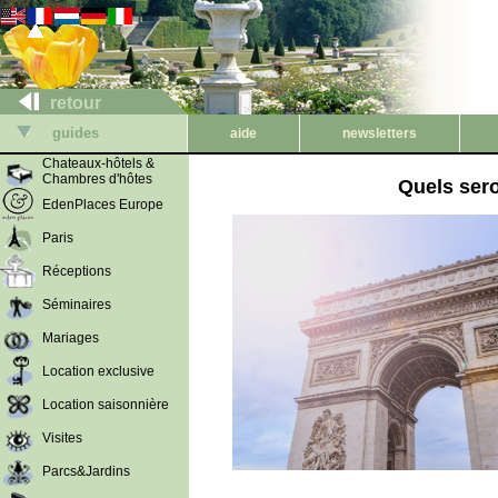
retour
guides
aide
newsletters
Chateaux-hôtels &
Chambres d'hôtes
Quels sero
EdenPlaces Europe
Paris
Réceptions
Séminaires
Mariages
Location exclusive
Location saisonnière
Visites
Parcs&Jardins