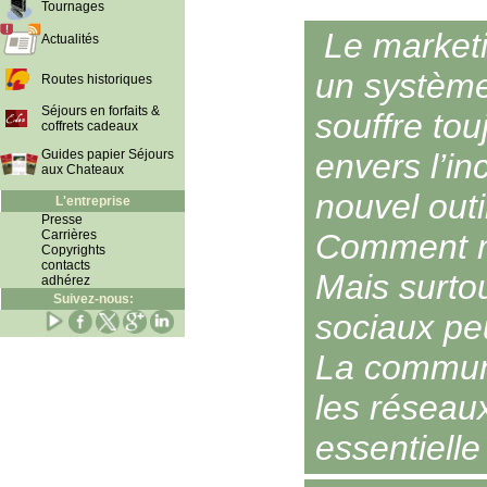
Tournages
Le marketi
Actualités
un système
Routes historiques
Séjours en forfaits &
souffre tou
coffrets cadeaux
Guides papier Séjours
envers l’in
aux Chateaux
nouvel outi
L'entreprise
Presse
Carrières
Comment m
Copyrights
contacts
Mais surto
adhérez
Suivez-nous:
sociaux peu
La communi
les réseau
essentielle