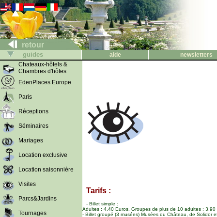
retour
guides
aide
newsletters
Chateaux-hôtels &
Chambres d'hôtes
EdenPlaces Europe
Paris
Réceptions
Séminaires
Mariages
Location exclusive
Location saisonnière
Visites
Tarifs :
Parcs&Jardins
- Billet simple :
Adultes : 4,40 Euros. Groupes de plus de 10 adultes : 3,90 E
Tournages
- Billet groupé (3 musées) Musées du Château, de Solidor e