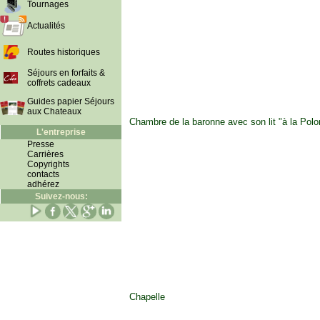
Tournages
Actualités
Routes historiques
Séjours en forfaits &
coffrets cadeaux
Guides papier Séjours
aux Chateaux
Chambre de la baronne avec son lit "à la Polo
L'entreprise
Presse
Carrières
Copyrights
contacts
adhérez
Suivez-nous:
Chapelle