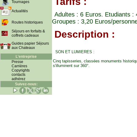
Tarifs :
Tournages
Actualités
Adultes : 6 Euros. Etudiants :
Groupes : 3,20 Euros/personne
Routes historiques
Description :
Séjours en forfaits &
coffrets cadeaux
Guides papier Séjours
aux Chateaux
SON ET LUMIERES :
L'entreprise
Cinq tapisseries, classées monuments historiqu
Presse
s'illuminent sur 360°.
Carrières
Copyrights
contacts
adhérez
Suivez-nous: