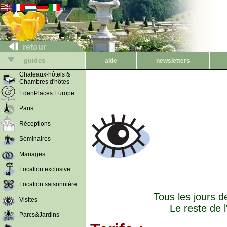
retour
guides
aide
newsletters
Chateaux-hôtels &
Chambres d'hôtes
EdenPlaces Europe
Paris
Réceptions
Séminaires
Mariages
Location exclusive
Location saisonnière
Tous les jours d
Visites
Le reste de 
Parcs&Jardins