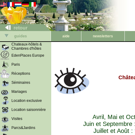
retour
guides
aide
newsletters
Chateaux-hôtels &
Chambres d'hôtes
EdenPlaces Europe
Paris
Réceptions
Châtea
Séminaires
Mariages
Location exclusive
Location saisonnière
Avril, Mai et Oc
Visites
Juin et Septembre :
Parcs&Jardins
Juillet et Août 