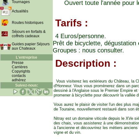
Ouvert toute l'année pour l
Tournages
Actualités
Tarifs :
Routes historiques
Séjours en forfaits &
4 Euros/personne.
coffrets cadeaux
Prêt de bicyclette, dégustation 
Guides papier Séjours
aux Chateaux
Groupes : nous consulter.
L'entreprise
Description :
Presse
Carrières
Copyrights
contacts
adhérez
Vous visiterez les extérieurs du Château, la C
Suivez-nous:
d'Honneur. Vous vous promènerez dans un parc
dessiné à l'Anglaise sous le Premier Empire et
promener à bicyclette pour découvrir la vallée d
Vous aurez le plaisir de visiter l'un des plus m
de Touraine, nouvellement restauré dans son éta
Nitray est un domaine viticole depuis le XVe siè
des chais, vous assisterez à une démonstrati
à l'ancienne et découvrirez les métiers anciens
vigne et du vin.