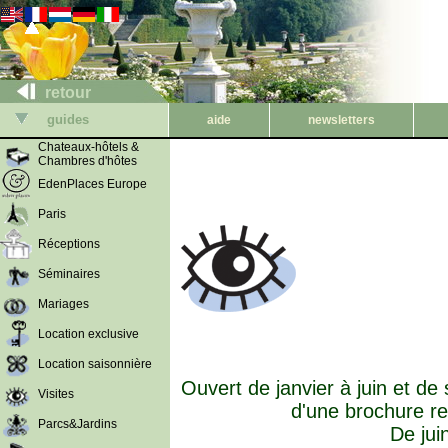
retour
guides
aide
newsletters
Chateaux-hôtels &
Chambres d'hôtes
EdenPlaces Europe
Paris
Réceptions
Séminaires
Mariages
Location exclusive
Location saisonnière
Ouvert de janvier à juin et de
Visites
d'une brochure re
Parcs&Jardins
De jui