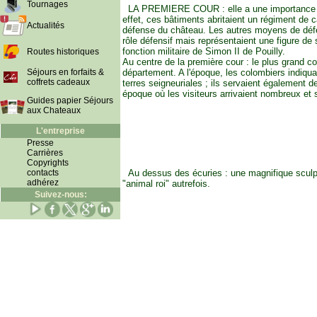
Tournages
LA PREMIERE COUR : elle a une importance to
effet, ces bâtiments abritaient un régiment de c
Actualités
défense du château. Les autres moyens de déf
rôle défensif mais représentaient une figure de 
fonction militaire de Simon II de Pouilly.
Routes historiques
Au centre de la première cour : le plus grand c
Séjours en forfaits &
département. A l'époque, les colombiers indiqua
coffrets cadeaux
terres seigneuriales ; ils servaient également 
époque où les visiteurs arrivaient nombreux et
Guides papier Séjours
aux Chateaux
L'entreprise
Presse
Carrières
Copyrights
contacts
Au dessus des écuries : une magnifique sculp
adhérez
"animal roi" autrefois.
Suivez-nous: