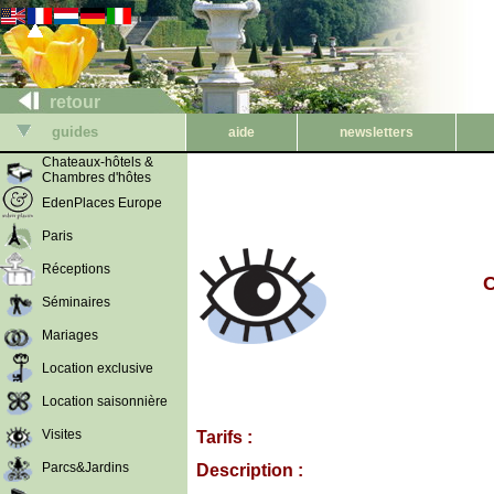
retour
guides
aide
newsletters
Chateaux-hôtels &
Chambres d'hôtes
EdenPlaces Europe
Paris
Réceptions
C
Séminaires
Mariages
Location exclusive
Location saisonnière
Visites
Tarifs :
Parcs&Jardins
Description :