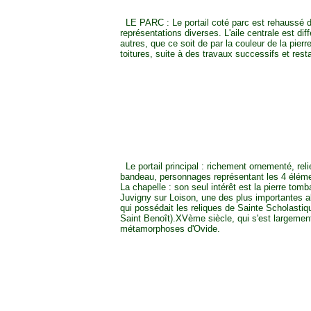
LE PARC : Le portail coté parc est rehaussé 
représentations diverses. L'aile centrale est di
autres, que ce soit de par la couleur de la pierr
toitures, suite à des travaux successifs et rest
Le portail principal : richement ornementé, reli
bandeau, personnages représentant les 4 élém
La chapelle : son seul intérêt est la pierre tom
Juvigny sur Loison, une des plus importantes 
qui possédait les reliques de Sainte Scholastiq
Saint Benoît).XVème siècle, qui s'est largement
métamorphoses d'Ovide.