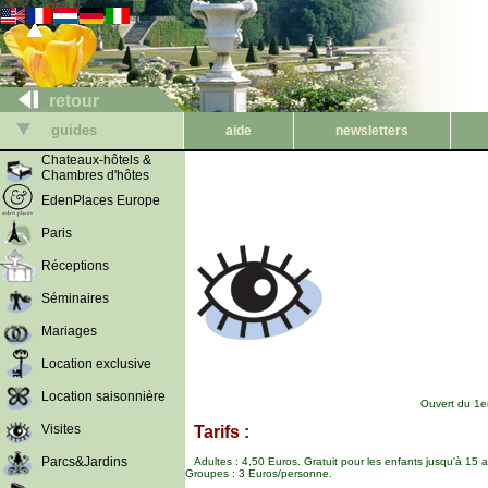
retour
guides
aide
newsletters
Chateaux-hôtels &
Chambres d'hôtes
EdenPlaces Europe
Paris
Réceptions
Séminaires
Mariages
Location exclusive
Location saisonnière
Ouvert du 1er
Visites
Tarifs :
Parcs&Jardins
Adultes : 4,50 Euros. Gratuit pour les enfants jusqu'à 15
Groupes : 3 Euros/personne.