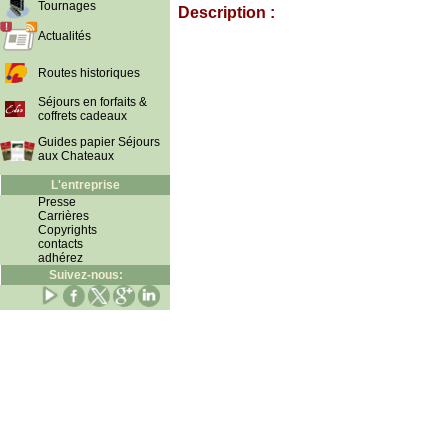
Tournages
Description :
Actualités
Routes historiques
Séjours en forfaits &
coffrets cadeaux
Guides papier Séjours
aux Chateaux
L'entreprise
Presse
Carrières
Copyrights
contacts
adhérez
Suivez-nous: