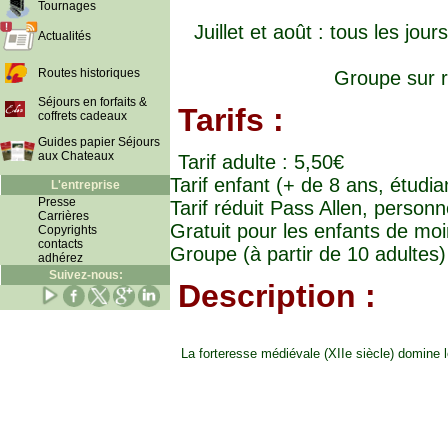
Tournages
Juillet et août : tous les jo
Actualités
Routes historiques
Groupe sur r
Séjours en forfaits &
Tarifs :
coffrets cadeaux
Guides papier Séjours
aux Chateaux
Tarif adulte : 5,50€
Tarif enfant (+ de 8 ans, étudia
L'entreprise
Presse
Tarif réduit Pass Allen, person
Carrières
Gratuit pour les enfants de mo
Copyrights
contacts
Groupe (à partir de 10 adultes)
adhérez
Suivez-nous:
Description :
La forteresse médiévale (XIIe siècle) domine l