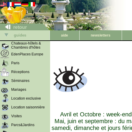
retour
guides
aide
newsletters
Chateaux-hôtels &
Chambres d'hôtes
EdenPlaces Europe
Paris
Réceptions
Séminaires
Mariages
Location exclusive
Location saisonnière
Avril et Octobre : week-ends
Visites
Mai, juin et septembre : du ma
Parcs&Jardins
samedi, dimanche et jours féri