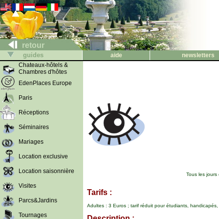
retour
guides
aide
newsletters
Chateaux-hôtels &
Chambres d'hôtes
EdenPlaces Europe
Paris
Réceptions
Séminaires
Mariages
Location exclusive
Location saisonnière
Tous les jours
Visites
Tarifs :
Parcs&Jardins
Adultes : 3 Euros ; tarif réduit pour étudiants, handicapés
Tournages
Description :