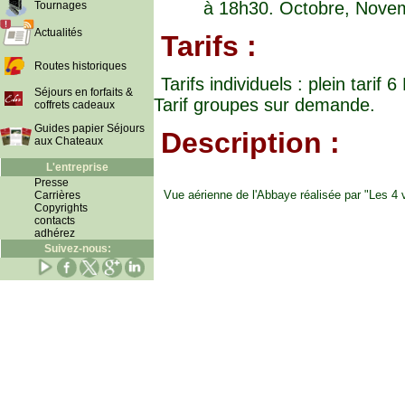
à 18h30. Octobre, Novem
Tournages
Actualités
Tarifs :
Routes historiques
Tarifs individuels : plein tarif 
Séjours en forfaits &
Tarif groupes sur demande.
coffrets cadeaux
Guides papier Séjours
Description :
aux Chateaux
L'entreprise
Presse
Vue aérienne de l'Abbaye réalisée par "Les 4 
Carrières
Copyrights
contacts
adhérez
Suivez-nous: