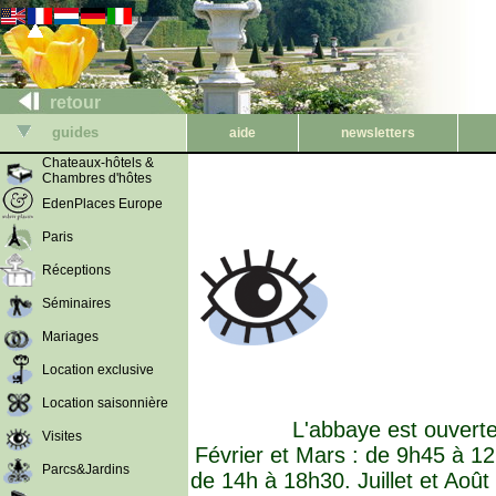
retour
guides
aide
newsletters
Chateaux-hôtels &
Chambres d'hôtes
EdenPlaces Europe
Paris
Réceptions
Séminaires
Mariages
Location exclusive
Location saisonnière
L'abbaye est ouverte
Visites
Février et Mars : de 9h45 à 12
Parcs&Jardins
de 14h à 18h30. Juillet et Aoû