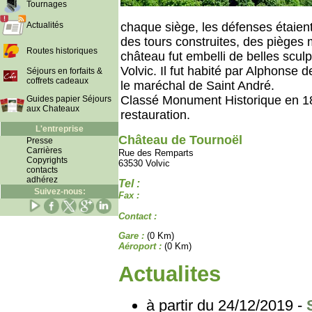
Tournages
Actualités
chaque siège, les défenses étaient
des tours construites, des pièges 
Routes historiques
château fut embelli de belles sculp
Volvic. Il fut habité par Alphonse d
Séjours en forfaits &
coffrets cadeaux
le maréchal de Saint André.
Classé Monument Historique en 18
Guides papier Séjours
aux Chateaux
restauration.
L'entreprise
Château de Tournoël
Presse
Carrières
Rue des Remparts
Copyrights
63530 Volvic
contacts
adhérez
Tel :
Suivez-nous:
Fax :
Contact :
Gare :
(0 Km)
Aéroport :
(0 Km)
Actualites
à partir du 24/12/2019 -