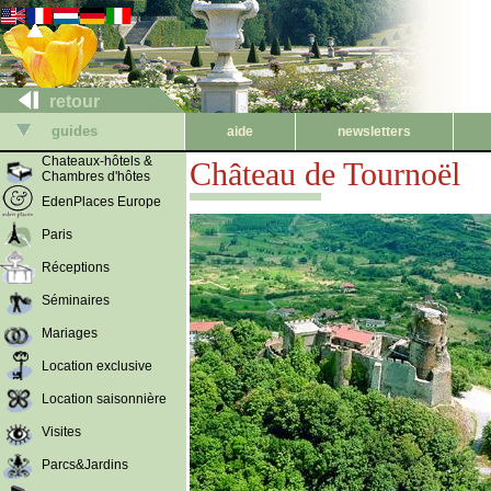
retour
guides
aide
newsletters
Chateaux-hôtels &
Château de Tournoël
Chambres d'hôtes
EdenPlaces Europe
Paris
Réceptions
Séminaires
Mariages
Location exclusive
Location saisonnière
Visites
Parcs&Jardins