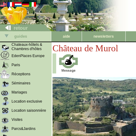
retour
guides
aide
newsletters
Chateaux-hôtels &
Château de Murol
Chambres d'hôtes
EdenPlaces Europe
Paris
Réceptions
Séminaires
Mariages
Location exclusive
Location saisonnière
Visites
Parcs&Jardins