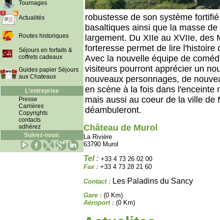
Tournages
robustesse de son système fortifi
Actualités
basaltiques ainsi que la masse de 
Routes historiques
largement. Du XIIe au XVIIe, des M
forteresse permet de lire l'histoire
Séjours en forfaits &
coffrets cadeaux
Avec la nouvelle équipe de comédi
visiteurs pourront apprécier un n
Guides papier Séjours
aux Chateaux
nouveaux personnages, de nouvea
en scène à la fois dans l'enceint
L'entreprise
mais aussi au coeur de la ville de
Presse
Carrières
déambuleront.
Copyrights
contacts
Château de Murol
adhérez
Suivez-nous:
La Rivière
63790 Murol
Tel :
+33 4 73 26 02 00
Fax :
+33 4 73 28 21 60
Les Paladins du Sancy
Contact :
Gare :
(0 Km)
Aéroport :
(0 Km)