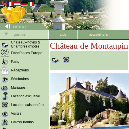
retour
guides
aide
newsletters
Chateaux-hôtels &
Château de Montaupin
Chambres d'hôtes
EdenPlaces Europe
Paris
Réceptions
Séminaires
Mariages
Location exclusive
Location saisonnière
Visites
Parcs&Jardins