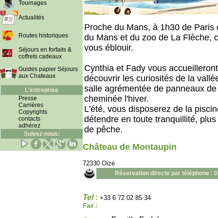
Tournages
Actualités
Proche du Mans, à 1h30 de Paris e
Routes historiques
du Mans et du zoo de La Flèche, c
vous éblouir.
Séjours en forfaits &
coffrets cadeaux
Cynthia et Fady vous accueilleron
Guides papier Séjours
aux Chateaux
découvrir les curiosités de la vall
salle agrémentée de panneaux de 
L'entreprise
cheminée l'hiver.
Presse
Carrières
L'été, vous disposerez de la pisci
Copyrights
détendre en toute tranquillité, plus
contacts
adhérez
de pêche.
Suivez-nous:
Château de Montaupin
72330 Oizé
Réservation directe par téléphone : 
Tel :
+33 6 72 02 85 34
Fax :