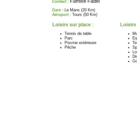
Famille Fadel
Contact :
Gare :
Le Mans (20 Km)
Aéroport :
Tours (50 Km)
Loisirs sur place :
Loisirs
Tennis de table
M
Parc
Eq
Piscine extérieure
Te
Pêche
Sp
Lo
Di
Go