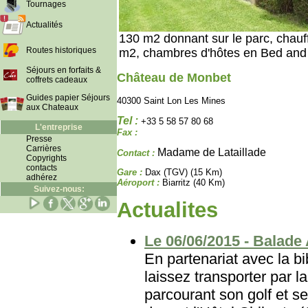
Tournages
Actualités
130 m2 donnant sur le parc, chauff
Routes historiques
m2, chambres d'hôtes en Bed and 
Séjours en forfaits &
Château de Monbet
coffrets cadeaux
Guides papier Séjours
40300 Saint Lon Les Mines
aux Chateaux
Tel :
+33 5 58 57 80 68
L'entreprise
Fax :
Presse
Carrières
Madame de Lataillade
Contact :
Copyrights
contacts
Gare :
Dax (TGV) (15 Km)
adhérez
Aéroport :
Biarritz (40 Km)
Suivez-nous:
Actualites
Le 06/06/2015 - Balade 
En partenariat avec la b
laissez transporter par l
parcourant son golf et 