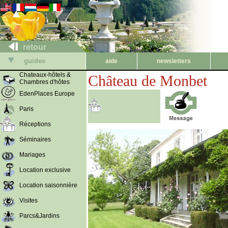
retour
guides
aide
newsletters
Chateaux-hôtels &
Château de Monbet
Chambres d'hôtes
EdenPlaces Europe
Paris
Réceptions
Séminaires
Mariages
Location exclusive
Location saisonnière
Visites
Parcs&Jardins