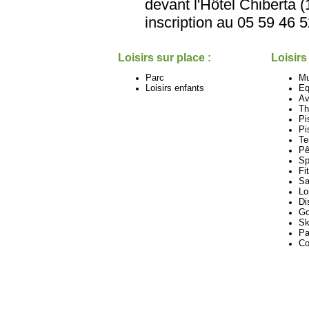
devant l'Hôtel Chiberta (
inscription au 05 59 46 
Loisirs sur place :
Loisirs
Parc
M
Loisirs enfants
Eq
Av
Th
Pi
Pi
Te
Pê
Sp
Fi
Sa
Lo
Di
Go
Sk
Pa
Co