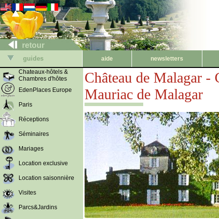
retour
guides
aide
newsletters
Chateaux-hôtels &
Château de Malagar - 
Chambres d'hôtes
Mauriac de Malagar
EdenPlaces Europe
Paris
Réceptions
Séminaires
Mariages
Location exclusive
Location saisonnière
Visites
Parcs&Jardins