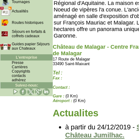
Tournages
Régional d'Aquitaine. La maison est
Noeud de vipères l'a conue. L'anci
Actualités
aménagé en salle d'exposition d'ob
sur François Mauriac et Malagar. 
Routes historiques
hectares offre un panorama unique
Séjours en forfaits &
Garonne.
coffrets cadeaux
Guides papier Séjours
Château de Malagar - Centre Fr
aux Chateaux
de Malagar
L'entreprise
17 Route de Malagar
Presse
33490 Saint-Maixant
Carrières
Copyrights
Tel :
contacts
Fax :
adhérez
Suivez-nous:
Contact :
Gare :
(0 Km)
Aéroport :
(0 Km)
Actualites
à partir du 24/12/2019 -
Château Jumilhac.