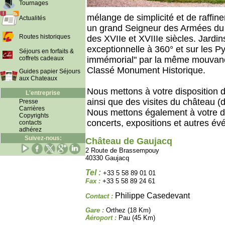
Tournages
mélange de simplicité et de raffin
Actualités
un grand Seigneur des Armées du R
Routes historiques
des XVIIe et XVIIIe siècles. Jardin
exceptionnelle à 360° et sur les 
Séjours en forfaits &
coffrets cadeaux
immémorial" par la même mouvance 
Classé Monument Historique.
Guides papier Séjours
aux Chateaux
Nous mettons à votre disposition d
L'entreprise
ainsi que des visites du château (
Presse
Carrières
Nous mettons également à votre di
Copyrights
concerts, expositions et autres év
contacts
adhérez
Suivez-nous:
Château de Gaujacq
2 Route de Brassempouy
40330 Gaujacq
Tel :
+33 5 58 89 01 01
Fax :
+33 5 58 89 24 61
Philippe Casedevant
Contact :
Gare :
Orthez (18 Km)
Aéroport :
Pau (45 Km)