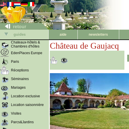
retour
guides
aide
newsletters
Chateaux-hôtels &
Château de Gaujacq
Chambres d'hôtes
EdenPlaces Europe
Paris
Réceptions
Séminaires
Mariages
Location exclusive
Location saisonnière
Visites
Parcs&Jardins