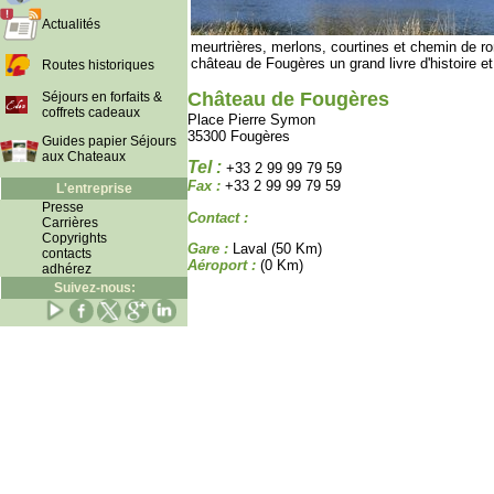
Actualités
meurtrières, merlons, courtines et chemin de r
château de Fougères un grand livre d'histoire et 
Routes historiques
Château de Fougères
Séjours en forfaits &
coffrets cadeaux
Place Pierre Symon
35300 Fougères
Guides papier Séjours
aux Chateaux
Tel :
+33 2 99 99 79 59
Fax :
+33 2 99 99 79 59
L'entreprise
Presse
Contact :
Carrières
Copyrights
Gare :
Laval (50 Km)
contacts
Aéroport :
(0 Km)
adhérez
Suivez-nous: