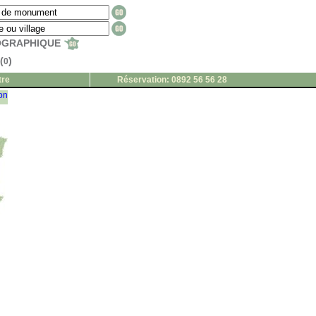
EOGRAPHIQUE
(
)
0
tre
Réservation: 0892 56 56 28
ion