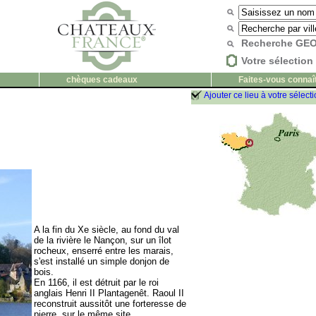
Recherche G
Votre sélection 
chèques cadeaux
Faites-vous connaî
Ajouter ce lieu à votre sélect
A la fin du Xe siècle, au fond du val
de la rivière le Nançon, sur un îlot
rocheux, enserré entre les marais,
s'est installé un simple donjon de
bois.
En 1166, il est détruit par le roi
anglais Henri II Plantagenêt. Raoul II
reconstruit aussitôt une forteresse de
pierre, sur le même site.