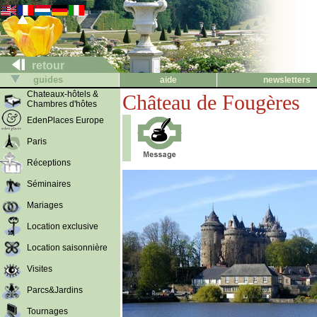
retour
guides
aide
newsletters
Chateaux-hôtels &
Château de Fougères
Chambres d'hôtes
EdenPlaces Europe
Paris
Réceptions
Séminaires
Mariages
Location exclusive
Location saisonnière
Visites
Parcs&Jardins
Tournages