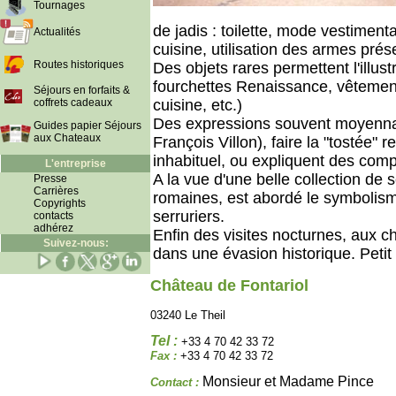
Tournages
de jadis : toilette, mode vestimentai
Actualités
cuisine, utilisation des armes prés
Routes historiques
Des objets rares permettent l'illus
fourchettes Renaissance, vêtements
Séjours en forfaits &
coffrets cadeaux
cuisine, etc.)
Des expressions souvent moyennag
Guides papier Séjours
aux Chateaux
François Villon), faire la "tostée" 
inhabituel, ou expliquent des com
L'entreprise
A la vue d'une belle collection de 
Presse
Carrières
romaines, est abordé le symbolism
Copyrights
serruriers.
contacts
adhérez
Enfin des visites nocturnes, aux ch
Suivez-nous:
dans une évasion historique. Petit
Château de Fontariol
03240 Le Theil
Tel :
+33 4 70 42 33 72
Fax :
+33 4 70 42 33 72
Monsieur et Madame Pince
Contact :