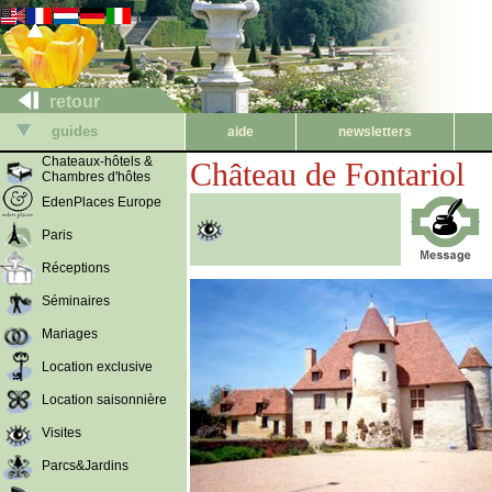
retour
guides
aide
newsletters
Chateaux-hôtels &
Château de Fontariol
Chambres d'hôtes
EdenPlaces Europe
Paris
Réceptions
Séminaires
Mariages
Location exclusive
Location saisonnière
Visites
Parcs&Jardins