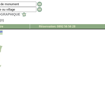
EOGRAPHIQUE
(
)
0
tre
Réservation: 0892 56 56 28
ion