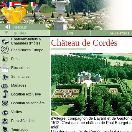
retour
guides
aide
newsletters
Chateaux-hôtels &
Château de Cordès
Chambres d'hôtes
EdenPlaces Europe
Paris
Réceptions
Séminaires
Mariages
Location exclusive
Location saisonnière
Visites
d'Allègre, compagnon de Bayard et de Gaston d
Parcs&Jardins
1512. C'est dans ce château de Paul Bourget a 
midi".
Tournages
Une des curiosités de Cordès réside dans ses j