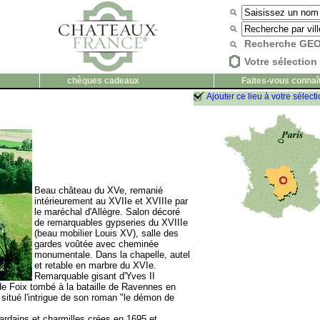
Recherche G
Votre sélection 
chèques cadeaux
Faites-vous connaî
Ajouter ce lieu à votre sélect
Beau château du XVe, remanié
intérieurement au XVIIe et XVIIIe par
le maréchal d'Allègre. Salon décoré
de remarquables gypseries du XVIIIe
(beau mobilier Louis XV), salle des
gardes voûtée avec cheminée
monumentale. Dans la chapelle, autel
et retable en marbre du XVIe.
Remarquable gisant d'Yves II
e Foix tombé à la bataille de Ravennes en
situé l'intrigue de son roman "le démon de
ardains et charmilles crées en 1695 et