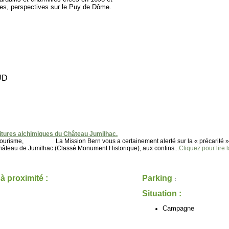
lles, perspectives sur le Puy de Dôme.
UD
itures alchimiques du Château Jumilhac.
du tourisme, La Mission Bern vous a certainement alerté sur la « précarité »
u de Jumilhac (Classé Monument Historique), aux confins...
Cliquez pour lire l
 à proximité :
Parking
:
Situation :
Campagne