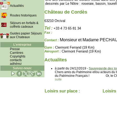
dessinés par Le Nôtre : roseraie, bassin, toure
Actualités
Château de Cordès
Routes historiques
63210 Orcival
Séjours en forfaits &
coffrets cadeaux
Tel :
+33 4 73 65 81 34
Fax :
Guides papier Séjours
aux Chateaux
Monsieur et Madame PECHA
Contact :
L'entreprise
Gare :
Clermont Ferrand (19 Km)
Presse
Aéroport :
Clermont Ferrand (19 Km)
Carrières
Copyrights
Actualites
contacts
adhérez
Suivez-nous:
à partir du 24/12/2019 -
Sauvegarde des to
Chers amis du Patrimoine et/ou acteurs 
du Patrimoine Français ! Or, le Châtea
suite
Loisirs sur place :
Loisirs