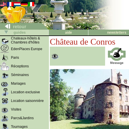
retour
guides
aide
newsletters
Chateaux-hôtels &
Château de Conros
Chambres d'hôtes
EdenPlaces Europe
Paris
Réceptions
Séminaires
Mariages
Location exclusive
Location saisonnière
Visites
Parcs&Jardins
Tournages