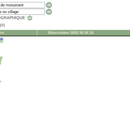
EOGRAPHIQUE
(
)
0
tre
Réservation: 0892 56 56 28
ion