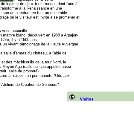
 de logis et de deux tours rondes dont l'une à
té transformé à la Renaissance en une
e son architecture en font un ensemble
agé où le visiteur est invité à se promener et
 vous accueille :
n marbre blanc, découvert en 1988 à Arpajon-
 Cère, il y a 1500 ans.
re un vivant témoignage de la Haute Auvergne
a salle d'armes du château, à l'aide de
et des mâchicoulis de la tour Nord, le
au Moyen Age (salle aulique appelée aussi
rait, salle de propreté).
crée à l'exposition permanente "Ode aux
Ateliers de Création de Senteurs".
Visites