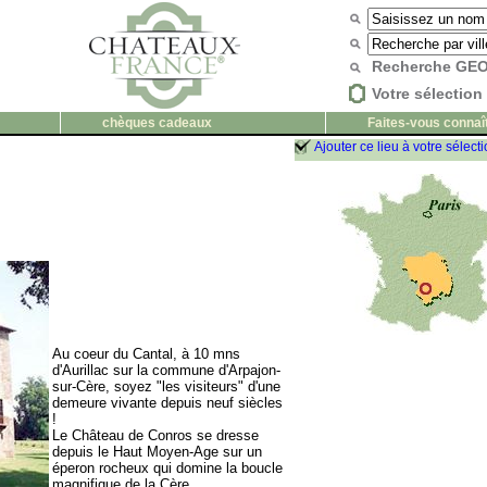
Recherche G
Votre sélection 
chèques cadeaux
Faites-vous connaî
Ajouter ce lieu à votre sélect
Au coeur du Cantal, à 10 mns
d'Aurillac sur la commune d'Arpajon-
sur-Cère, soyez "les visiteurs" d'une
demeure vivante depuis neuf siècles
!
Le Château de Conros se dresse
depuis le Haut Moyen-Age sur un
éperon rocheux qui domine la boucle
magnifique de la Cère.