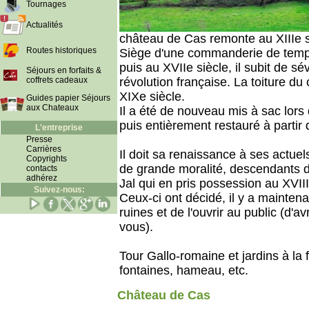
Tournages
Actualités
château de Cas remonte au XIIIe s
Routes historiques
Siège d'une commanderie de templ
puis au XVIIe siècle, il subit de 
Séjours en forfaits &
coffrets cadeaux
révolution française. La toiture du 
XIXe siècle.
Guides papier Séjours
aux Chateaux
Il a été de nouveau mis à sac lor
puis entièrement restauré à partir
L'entreprise
Presse
Carrières
Il doit sa renaissance à ses actuels
Copyrights
de grande moralité, descendants d
contacts
adhérez
Jal qui en pris possession au XVIII
Suivez-nous:
Ceux-ci ont décidé, il y a maintena
ruines et de l'ouvrir au public (d'av
vous).
Tour Gallo-romaine et jardins à la 
fontaines, hameau, etc.
Château de Cas