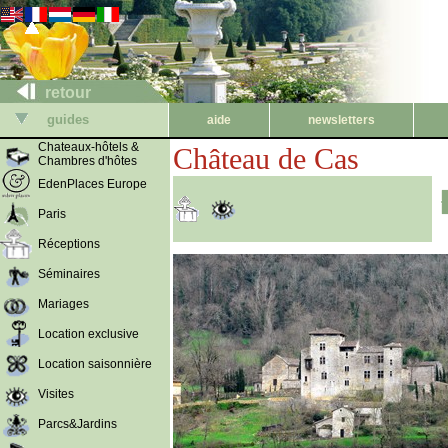
retour
guides
aide
newsletters
Chateaux-hôtels &
Château de Cas
Chambres d'hôtes
EdenPlaces Europe
Paris
Réceptions
Séminaires
Mariages
Location exclusive
Location saisonnière
Visites
Parcs&Jardins