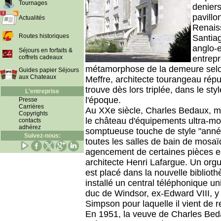
Tournages
deniers
pavillo
Actualités
Renaiss
Routes historiques
Santiag
anglo-e
Séjours en forfaits &
coffrets cadeaux
entrepr
métamorphose de la demeure selo
Guides papier Séjours
aux Chateaux
Meffre, architecte tourangeau répu
trouve dès lors triplée, dans le s
L'entreprise
l'époque.
Presse
Carrières
Au XXe siècle, Charles Bedaux, mil
Copyrights
le château d'équipements ultra-mod
contacts
adhérez
somptueuse touche de style "année
Suivez-nous:
toutes les salles de bain de mosa
agencement de certaines pièces es
architecte Henri Lafargue. Un orgu
est placé dans la nouvelle biblioth
installé un central téléphonique un
duc de Windsor, ex-Edward VIII, y
Simpson pour laquelle il vient de 
En 1951, la veuve de Charles Beda