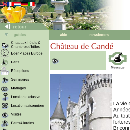
retour
guides
aide
newsletters
Chateaux-hôtels &
Château de Candé
Chambres d'hôtes
EdenPlaces Europe
Paris
Réceptions
Séminaires
Mariages
Location exclusive
La vie 
Location saisonnière
Années 
Visites
Au tout
fortere
Parcs&Jardins
Briçon