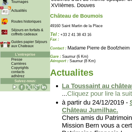
Tournages
XVIIèmes. Douves
Actualités
Château de Boumois
Routes historiques
49160 Saint Martin de la Place
Séjours en forfaits &
Tel :
coffrets cadeaux
+33 2 41 38 43 16
Fax :
Guides papier Séjours
aux Chateaux
Madame Pierre de Boofzheim
Contact :
L'entreprise
Gare :
Saumur (6 Km)
Presse
Aéroport :
Saumur (8 Km)
Carrières
Copyrights
Actualites
contacts
adhérez
Suivez-nous:
La Toussaint au châtea
...
Cliquez pour lire la sui
à partir du 24/12/2019 -
Château Jumilhac.
Chers amis du Patri
Mission Bern vous a cert