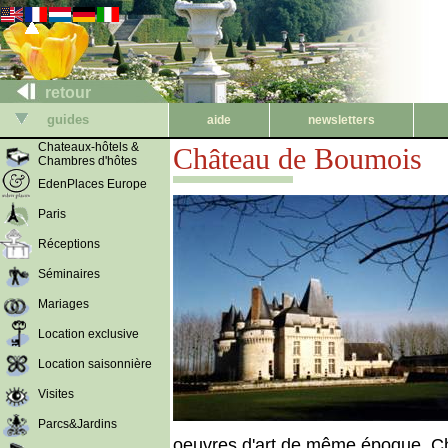
retour
guides
aide
newsletters
Chateaux-hôtels &
Château de Boumois
Chambres d'hôtes
EdenPlaces Europe
Paris
Réceptions
Séminaires
Mariages
Location exclusive
Location saisonnière
Visites
Parcs&Jardins
oeuvres d'art de même époque. Ch