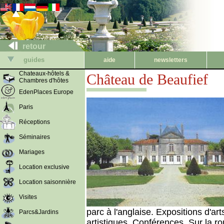
retour
guides
aide
newsletters
Chateaux-hôtels &
Château de Beaufief
Chambres d'hôtes
EdenPlaces Europe
Paris
Réceptions
Séminaires
Mariages
Location exclusive
Location saisonnière
Visites
parc à l'anglaise. Expositions d'ar
Parcs&Jardins
artistiques. Conférences. Sur la r