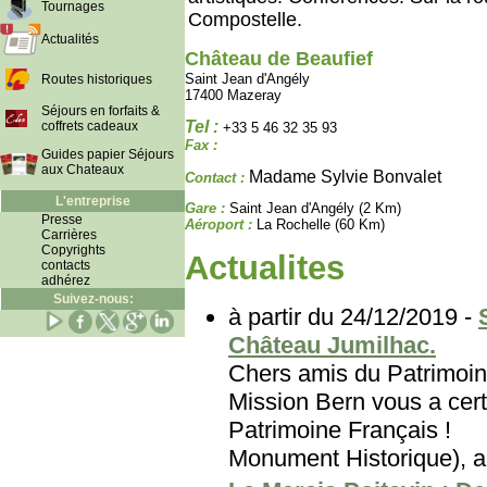
Tournages
Compostelle.
Actualités
Château de Beaufief
Saint Jean d'Angély
Routes historiques
17400 Mazeray
Séjours en forfaits &
Tel :
coffrets cadeaux
+33 5 46 32 35 93
Fax :
Guides papier Séjours
aux Chateaux
Madame Sylvie Bonvalet
Contact :
L'entreprise
Gare :
Saint Jean d'Angély (2 Km)
Presse
Aéroport :
La Rochelle (60 Km)
Carrières
Copyrights
Actualites
contacts
adhérez
Suivez-nous:
à partir du 24/12/2019 -
Château Jumilhac.
Chers amis du Patri
Mission Bern vous a cert
Patrimoine Français
Monument Historique), au