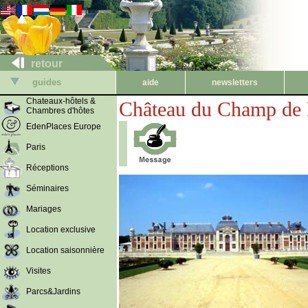
retour
guides
aide
newsletters
Chateaux-hôtels &
Château du Champ de B
Chambres d'hôtes
EdenPlaces Europe
Paris
Réceptions
Séminaires
Mariages
Location exclusive
Location saisonnière
Visites
Parcs&Jardins