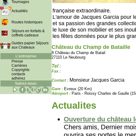
Tournages
française extraordinaire.
Actualités
L'amour de Jacques Garcia pour l
Routes historiques
et sa passion des grandes collecti
le luxe de son mobilier et ses inou
Séjours en forfaits &
coffrets cadeaux
les fêtes données pour le plus gran
Guides papier Séjours
Château du Champ de Bataille
aux Chateaux
8 Château du Champ de Batail
L'entreprise
27110 Le Neubourg
Presse
Tel :
Carrières
Copyrights
Fax :
contacts
adhérez
Monsieur Jacques Garcia
Contact :
Suivez-nous:
Gare :
Evreux (20 Km)
Aéroport :
Paris - Roissy Charles de Gaulle (1
Actualites
Ouverture du château le
Chers amis, Dernier mois
ouvrira ses portes le mer