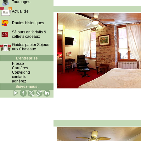
Tournages
Actualités
Routes historiques
Séjours en forfaits &
coffrets cadeaux
Guides papier Séjours
aux Chateaux
L'entreprise
Presse
Carrières
Copyrights
contacts
adhérez
Suivez-nous: