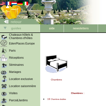
retour
guides
aide
newsletters
Chateaux-hôtels &
Chambres d'hôtes
EdenPlaces Europe
Paris
Réceptions
Séminaires
Mariages
Location exclusive
Chambres
Location saisonnière
Visites
Chambres :
19
Chambres doubles
Parcs&Jardins